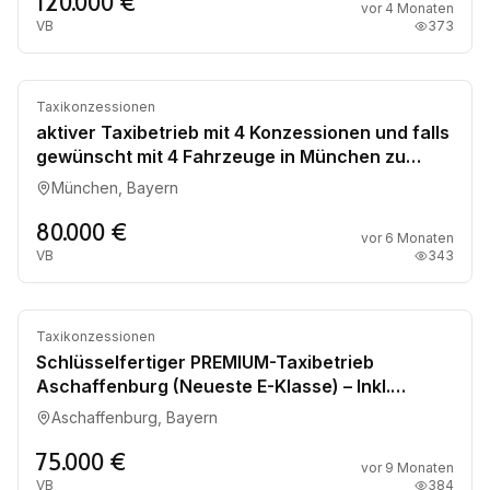
120.000 €
vor 4 Monaten
VB
373
16
Zu verkaufen
Taxikonzessionen
aktiver Taxibetrieb mit 4 Konzessionen und falls
gewünscht mit 4 Fahrzeuge in München zu
verkaufen
München, Bayern
80.000 €
vor 6 Monaten
VB
343
4
Zu verkaufen
Taxikonzessionen
Schlüsselfertiger PREMIUM-Taxibetrieb
Aschaffenburg (Neueste E-Klasse) – Inkl.
Einarbeitung
Aschaffenburg, Bayern
75.000 €
vor 9 Monaten
VB
384