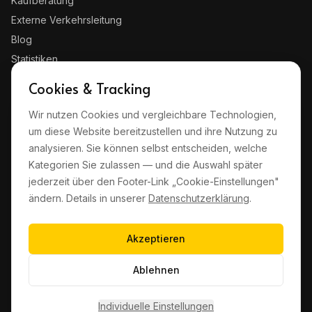
Kaufberatung
Externe Verkehrsleitung
Blog
Statistiken
Kontakt
Cookies & Tracking
Wir nutzen Cookies und vergleichbare Technologien,
RECHTLICHES
um diese Website bereitzustellen und ihre Nutzung zu
Impressum
analysieren. Sie können selbst entscheiden, welche
Datenschutz
Kategorien Sie zulassen — und die Auswahl später
jederzeit über den Footer-Link „Cookie-Einstellungen"
AGB
ändern. Details in unserer
Datenschutzerklärung
.
Haftungsausschluss
Cookie-Einstellungen
Akzeptieren
Ablehnen
©
2026
quickz GmbH · Wampachstraße 10, 54295 Trier
Made in Trier
Individuelle Einstellungen