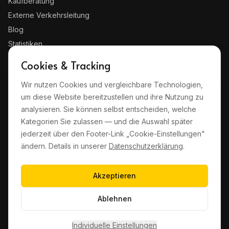
Kaufberatung
Externe Verkehrsleitung
Blog
Statistiken
Kontakt
Cookies & Tracking
Wir nutzen Cookies und vergleichbare Technologien,
RECHTLICHES
um diese Website bereitzustellen und ihre Nutzung zu
Impressum
analysieren. Sie können selbst entscheiden, welche
Datenschutz
Kategorien Sie zulassen — und die Auswahl später
jederzeit über den Footer-Link „Cookie-Einstellungen"
AGB
ändern. Details in unserer
Datenschutzerklärung
.
Haftungsausschluss
Cookie-Einstellungen
Akzeptieren
Ablehnen
©
2026
quickz GmbH · Wampachstraße 10, 54295 Trier
Made in Trier
Individuelle Einstellungen