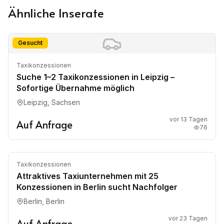
Ähnliche Inserate
Gesucht
Taxikonzessionen
Suche 1–2 Taxikonzessionen in Leipzig –
Sofortige Übernahme möglich
Leipzig, Sachsen
vor 13 Tagen
Auf Anfrage
76
Zu verkaufen
Taxikonzessionen
Attraktives Taxiunternehmen mit 25
Konzessionen in Berlin sucht Nachfolger
Berlin, Berlin
vor 23 Tagen
Auf Anfrage