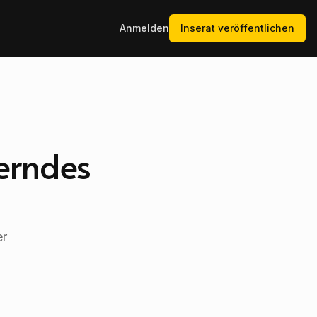
Anmelden
Inserat veröffentlichen
derndes
er