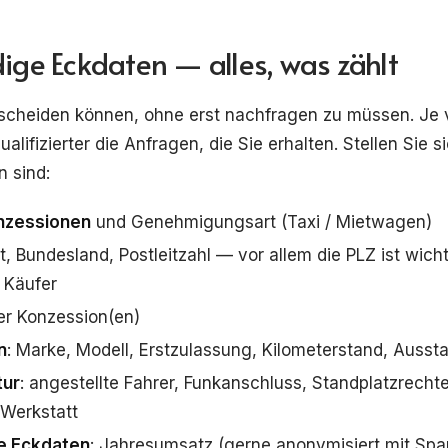
dige Eckdaten — alles, was zählt
scheiden können, ohne erst nachfragen zu müssen. Je v
alifizierter die Anfragen, die Sie erhalten. Stellen Sie s
 sind:
nzessionen
und Genehmigungsart (Taxi / Mietwagen)
dt, Bundesland, Postleitzahl — vor allem die PLZ ist wicht
r Käufer
r Konzession(en)
n
: Marke, Modell, Erstzulassung, Kilometerstand, Ausst
tur
: angestellte Fahrer, Funkanschluss, Standplatzrechte
 Werkstatt
he Eckdaten
: Jahresumsatz (gerne anonymisiert mit Span