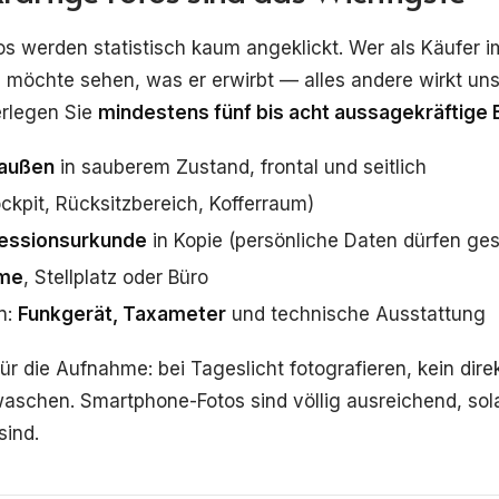
os werden statistisch kaum angeklickt. Wer als Käufer im
, möchte sehen, was er erwirbt — alles andere wirkt unse
erlegen Sie
mindestens fünf bis acht aussagekräftige B
 außen
in sauberem Zustand, frontal und seitlich
ckpit, Rücksitzbereich, Kofferraum)
essionsurkunde
in Kopie (persönliche Daten dürfen ge
ume
, Stellplatz oder Büro
n:
Funkgerät, Taxameter
und technische Ausstattung
ür die Aufnahme: bei Tageslicht fotografieren, kein dire
aschen. Smartphone-Fotos sind völlig ausreichend, sol
sind.