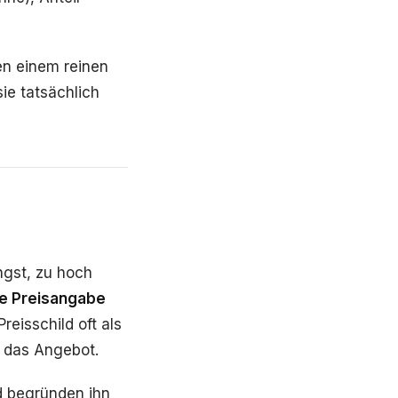
en einem reinen
ie tatsächlich
ngst, zu hoch
ne Preisangabe
Preisschild oft als
 das Angebot.
d begründen ihn