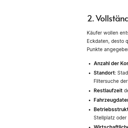
2. Vollstän
Käufer wollen ent
Eckdaten, desto qu
Punkte angegeben
Anzahl der Ko
Standort
: Sta
Filtersuche de
Restlaufzeit
de
Fahrzeugdate
Betriebsstruk
Stellplatz oder
Wirtschaftlic