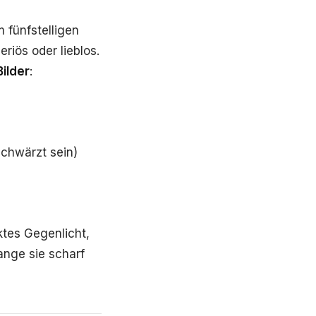
 fünfstelligen
riös oder lieblos.
ilder
:
schwärzt sein)
ktes Gegenlicht,
ange sie scharf