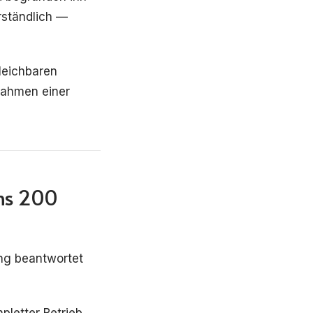
rständlich —
gleichbaren
 Rahmen einer
ns 200
ung beantwortet
pletter Betrieb