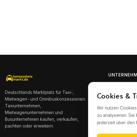
UNTERNEH
Alle Inserate
Deutschlands Marktplatz für Taxi-,
Cookies & T
Taxiunterneh
Mietwagen- und Omnibuskonzessionen.
Mietwagenun
Taxiunternehmen,
Wir nutzen Cookies
Omnibusunte
Mietwagenunternehmen und
zu analysieren. Sie
Busunternehmen kaufen, verkaufen,
Inserat veröff
jederzeit über den 
pachten oder erweitern.