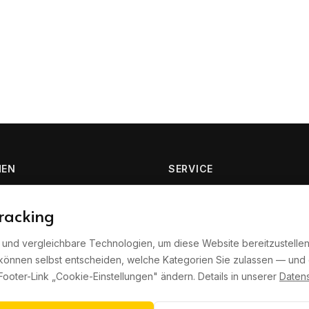
MEN
SERVICE
Verkaufsbegleitung
racking
men
Kaufberatung
ternehmen
Externe Verkehrsleitung
 und vergleichbare Technologien, um diese Website bereitzustellen
rnehmen
Blog
 können selbst entscheiden, welche Kategorien Sie zulassen — und 
entlichen
Statistiken
Footer-Link „Cookie-Einstellungen" ändern. Details in unserer
Daten
Kontakt