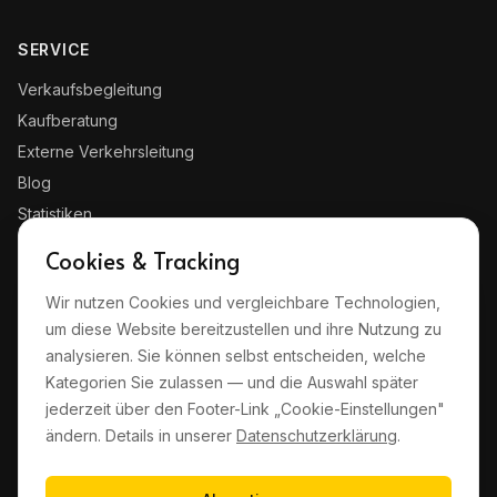
SERVICE
Verkaufsbegleitung
Kaufberatung
Externe Verkehrsleitung
Blog
Statistiken
Kontakt
Cookies & Tracking
Wir nutzen Cookies und vergleichbare Technologien,
RECHTLICHES
um diese Website bereitzustellen und ihre Nutzung zu
Impressum
analysieren. Sie können selbst entscheiden, welche
Datenschutz
Kategorien Sie zulassen — und die Auswahl später
jederzeit über den Footer-Link „Cookie-Einstellungen"
AGB
ändern. Details in unserer
Datenschutzerklärung
.
Haftungsausschluss
Cookie-Einstellungen