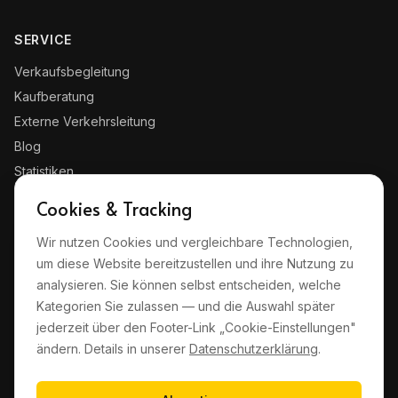
SERVICE
Verkaufsbegleitung
Kaufberatung
Externe Verkehrsleitung
Blog
Statistiken
Kontakt
Cookies & Tracking
Wir nutzen Cookies und vergleichbare Technologien,
RECHTLICHES
um diese Website bereitzustellen und ihre Nutzung zu
Impressum
analysieren. Sie können selbst entscheiden, welche
Datenschutz
Kategorien Sie zulassen — und die Auswahl später
jederzeit über den Footer-Link „Cookie-Einstellungen"
AGB
ändern. Details in unserer
Datenschutzerklärung
.
Haftungsausschluss
Cookie-Einstellungen